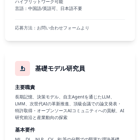
ハイブリットワーク可能
言語：中国語/英語可、日本語不要
応募方法：お問い合わせフォームより
基礎モデル研究員
主要職責
長期記憶、決策モデル、自主Agentを通じたLLM、
LMM、次世代AIの革新推進、頂級会議での論文発表・
特許取得・オープンソースAIコミュニティへの貢献、AI
研究前沿と産業動向の探索
基本要件
ML、DL、NLP、CV、RL等の分野での堅実な理論基礎、